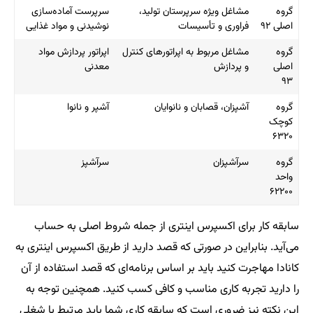
گروه
مشاغل ویژه سرپرستان تولید،
سرپرست آماده‌سازی
اصلی ۹۲
فراوری و تأسیسات
نوشیدنی و مواد غذایی
گروه
مشاغل مربوط به اپراتورهای کنترل
اپراتور پردازش مواد
اصلی
و پردازش
معدنی
۹۳
گروه
آشپزان، قصابان و نانوایان
آشپر و نانوا
کوچک
۶۳۲۰
گروه
سرآشپزان
سرآشپز
واحد
۶۲۲۰۰
سابقه کار برای اکسپرس اینتری از جمله شروط اصلی به حساب
می‌آید. بنابراین در صورتی که قصد دارید از طریق اکسپرس اینتری به
کانادا مهاجرت کنید باید بر اساس برنامه‌ای که قصد استفاده از آن
را دارید تجربه کاری مناسب و کافی کسب کنید. همچنین توجه به
این نکته نیز ضروری است که سابقه کاری شما باید مرتبط با شغلی