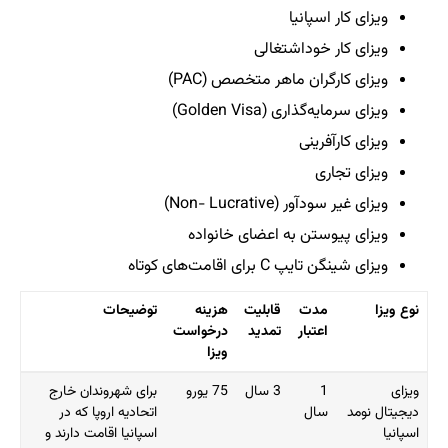
ویزای کار اسپانیا
ویزای کار خوداشتغالی
ویزای کارگران ماهر متخصص (PAC)
ویزای سرمایه‌گذاری (Golden Visa)
ویزای کارآفرینی
ویزای تجاری
ویزای غیر سودآور (Non- Lucrative)
ویزای پیوستن به اعضای خانواده
ویزای شینگن تایپ C برای اقامت‌های کوتاه
نوع ویزا
مدت
قابلیت
هزینه
توضیحات
اعتبار
تمدید
درخواست
ویزا
نوع ویزا
مدت
قابلیت
هزینه
توضیحات
ویزای
1
3 سال
75 یورو
برای شهروندان خارج
اعتبار
تمدید
درخواست
دیجیتال نومد
سال
اتحادیه اروپا که در
ویزا
اسپانیا
اسپانیا اقامت دارند و