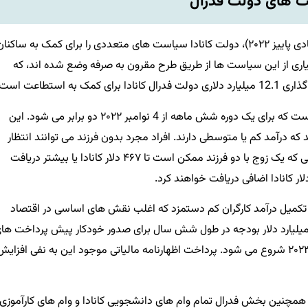
 های دولت فدرال
در پاسخ به این فشارهای تورمی (و به دنبال بیانیه اقتصادی پاییز ۲۰۲۲)، دولت کانادا سیاست های متعددی را برای کمک به ساکنا
اری از این سیاست ها از طریق طرح مقرون به صرفه وضع شده اند، که
استطاعت است.
یکی از برنامه ها اعتبار مالیاتی کالاها و خدمات (GST) است که برای یک دوره شش ماهه از 4 نوامبر ۲۰۲۲ دو برابر می شود. این
قرار می دهد که درآمد کم یا متوسطی دارند. افراد مجرد بدون فرزند می توانند انتظار
پرداخت اضافی تا 234 دلار کانادا را داشته باشند، در حالی که یک زوج با دو فرزند ممکن است تا ۴۶۷ دلار کانادا یا بیشتر دریافت
ه دیگری است که برای تکمیل درآمد کارگران کم دستمزد که اغلب نقش های اساسی در اقتصاد
رند طراحی شده است. بیانیه اقتصادی پاییز ۲۰۲۲ ، ۴ میلیارد دلار بودجه در طول شش سال برای صدور خودکار پیش پرداخت ه
دوسالانه به افراد واجد شرایط پیشنهاد کرد که از ژوئیه ۲۰۲۳ شروع می شود. پرداخت اظهارنامه مالیاتی موجود این به نفی افزای
 همچنین بخش فدرال تمام وام های دانشجویی کانادا و وام های کارآموزی