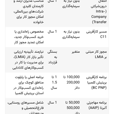
انتقال
بدون نیاز به
1 سال
مناسب مدیران ارشد و
درون‌شرکتی
سرمایه‌گذاری
کارمندان کلیدی
(Intra-
شرکت‌های بین‌المللی،
Company
امکان مجوز کار برای
Transfer)
خانواده
مسیر کارآفرینی
بدون نیاز به
1 سال
مخصوص راه‌اندازی یا
C11
سرمایه‌گذاری
خرید کسب‌وکار جدید،
امکان تمدید مجوز کار
مجوز کار مبتنی
متغیر
بستگی
نیازمند تأییدیه ارزیابی
بر LMIA
به
تأثیر بازار کار (LMIA)،
قرارداد
برای مدیریت یا کار در
کسب‌وکارهای کانادایی
برنامه کارآفرینی
100,000 تا
1 تا
برنامه اصلی یا پایلوت
بریتیش کلمبیا
200,000
1.5
مناطق کوچک برای
(BC PNP)
دلار
سال
راه‌اندازی کسب‌وکار در
استان بریتیش کلمبیا
برنامه مهاجرتی
50,000 تا
1 سال
شامل مسیرهای روستایی،
آلبرتا (AAIP)
500,000
فارغ‌التحصیلی و
دلار
مزرعه‌داران