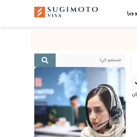
 ویزا
ان