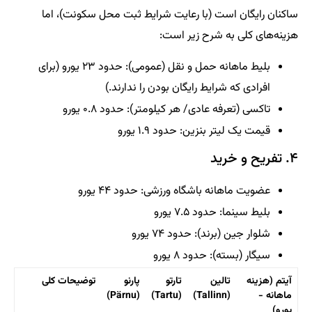
ساکنان رایگان است (با رعایت شرایط ثبت محل سکونت)، اما
هزینه‌های کلی به شرح زیر است:
بلیط ماهانه حمل و نقل (عمومی): حدود ۲۳ یورو (برای
افرادی که شرایط رایگان بودن را ندارند.)
تاکسی (تعرفه عادی/ هر کیلومتر): حدود ۰.۸ یورو
قیمت یک لیتر بنزین: حدود ۱.۹ یورو
۴. تفریح و خرید
عضویت ماهانه باشگاه ورزشی: حدود ۴۴ یورو
بلیط سینما: حدود ۷.۵ یورو
شلوار جین (برند): حدود ۷۴ یورو
سیگار (بسته): حدود ۸ یورو
آیتم (هزینه
تالین
تارتو
پارنو
توضیحات کلی
ماهانه -
(Tallinn)
(Tartu)
(Pärnu)
یورو)