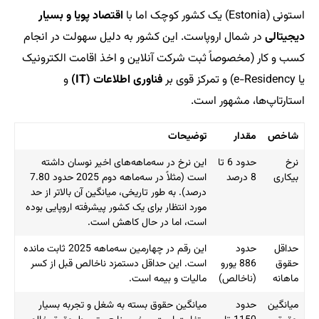
استونی (Estonia) یک کشور کوچک اما با
اقتصاد پویا و بسیار
دیجیتالی
در شمال اروپاست. این کشور به دلیل سهولت در انجام
کسب و کار (مخصوصاً ثبت شرکت آنلاین و اخذ اقامت الکترونیک
یا e-Residency) و تمرکز قوی بر
فناوری اطلاعات (IT)
و
استارتاپ‌ها، مشهور است.
شاخص
مقدار
توضیحات
نرخ
حدود 6 تا
این نرخ در سه‌ماهه‌های اخیر نوسان داشته
بیکاری
8 درصد
است (مثلاً در سه‌ماهه دوم 2025 حدود 7.80
درصد). به طور تاریخی، میانگین آن بالاتر از حد
مورد انتظار برای یک کشور پیشرفته اروپایی بوده
است، اما در حال کاهش است.
حداقل
حدود
این رقم در چهارمین سه‌ماهه 2025 ثابت مانده
حقوق
886 یورو
است. این حداقل دستمزد ناخالص قبل از کسر
ماهانه
(ناخالص)
مالیات و بیمه است.
میانگین
حدود
میانگین حقوق بسته به شغل و تجربه بسیار