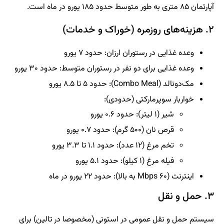
آپارتمان ۸۵ متری به طور متوسط حدود ۱۸۵ یورو در ماه است.
۲. هزینه‌های روزمره (خوراک و خدمات)
وعده غذایی در رستوران ارزان: حدود ۷ یورو
وعده غذایی برای دو نفر در رستوران متوسط: حدود ۳۰ یورو
مک‌دونالد (Combo Meal): حدود ۵ تا ۸.۵ یورو
خواربار سوپرمارکتی (حدودی):
شیر (۱ لیتر): حدود ۰.۶ یورو
قرص نان (۵۰۰ گرم): حدود ۰.۷ یورو
تخم مرغ (۱۲ عدد): حدود ۱.۱ تا ۳.۳ یورو
فیله مرغ (۱ کیلو): حدود ۵.۱ یورو
اینترنت (۶۰ Mbps به بالا): حدود ۲۲ یورو در ماه
۳. حمل و نقل
سیستم حمل و نقل عمومی در استونی (مخصوصا در تالین) برای