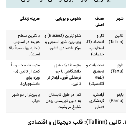
شهر
هدف
شلوغی و پویایی
هزینه زندگی
اصلی
تالین
کار و
شلوغ‌ترین (Busiest) و
بالاترین سطح
(Tallinn)
اقتصاد (IT،
پویاترین شهر استونی و
هزینه در استونی
استارتاپ،
مرکز اقتصادی کشور.
(اجاره بها نسبتاً بالا
خدمات)
است).
تارتو
تحصیلات و
متوسط؛ یک شهر
متوسط، محسوساً
(Tartu)
تحقیق
دانشگاهی با جو
کمتر از تالین (به
(R&D،
فرهنگی قوی، آرام‌تر از
ویژه برای
آکادمیک)
تالین.
دانشجویان).
پارنو
آرامش،
کم؛ در طول تابستان
پایین‌تر از دو شهر
(Pärnu)
گردشگری
به دلیل توریستی بودن
دیگر.
فصلی
شلوغ می‌شود.
۱. تالین (Tallinn): قلب دیجیتال و اقتصادی