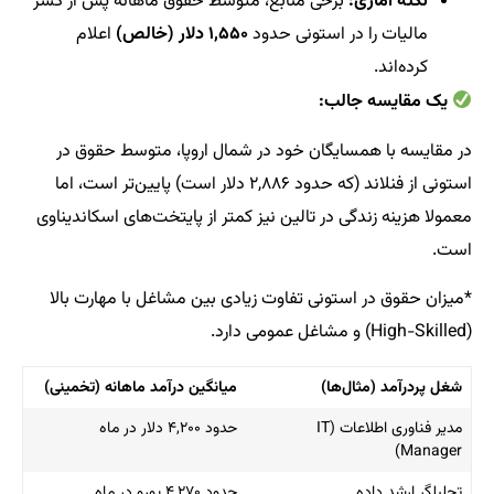
نکته آماری:
برخی منابع، متوسط حقوق ماهانه پس از کسر
مالیات را در استونی حدود
۱,۵۵۰ دلار (خالص)
اعلام
کرده‌اند.
یک مقایسه جالب:
در مقایسه با همسایگان خود در شمال اروپا، متوسط حقوق در
استونی از فنلاند (که حدود ۲,۸۸۶ دلار است) پایین‌تر است، اما
معمولا هزینه زندگی در تالین نیز کمتر از پایتخت‌های اسکاندیناوی
است.
*میزان حقوق در استونی تفاوت زیادی بین مشاغل با مهارت بالا
(High-Skilled) و مشاغل عمومی دارد.
شغل پردرآمد (مثال‌ها)
میانگین درآمد ماهانه (تخمینی)
مدیر فناوری اطلاعات (IT
حدود ۴,۲۰۰ دلار در ماه
Manager)
تحلیلگر ارشد داده
حدود ۴,۲۷۰ یورو در ماه