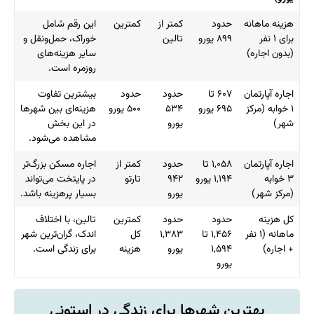
هزینه ماهانه
حدود
کمتر از
کمترین
این رقم شامل
برای ۱ نفر
۸۹۹ یورو
تالین
خوراک، حمل‌ونقل و
(بدون اجاره)
سایر هزینه‌های
روزمره است.
اجاره آپارتمان
۶۰۷ تا
حدود
حدود
بیشترین تفاوت
۱ خوابه (مرکز
۶۹۵ یورو
۵۳۴
۵۰۰ یورو
هزینه‌ای بین شهرها
شهر)
یورو
در این بخش
مشاهده می‌شود.
اجاره آپارتمان
۱,۰۵۸ تا
حدود
کمتر از
اجاره مسکن بزرگ‌تر
۳ خوابه
۱,۱۹۴ یورو
۹۴۲
تارتو
در پایتخت می‌تواند
(مرکز شهر)
یورو
بسیار پرهزینه باشد.
کل هزینه
حدود
حدود
کمترین
تالین، با اختلاف
ماهانه (۱ نفر
۱,۴۵۶ تا
۱,۳۸۳
کل
اندک، گران‌ترین شهر
+ اجاره)
۱,۵۹۴
یورو
هزینه
برای زندگی است.
یورو
بهترین شهرها برای زندگی در استونی