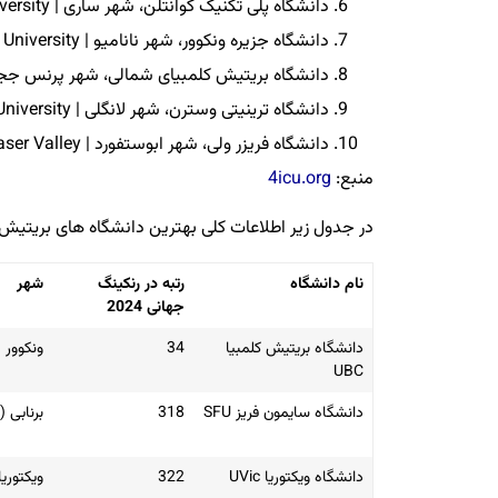
دانشگاه پلی تکنیک کوانتلن، شهر ساری | Kwantlen Polytechnic University
دانشگاه جزیره ونکوور، شهر نانامیو | Vancouver Island University
دانشگاه بریتیش کلمبیای شمالی، شهر پرنس ججر | rsity of Northern British Columbia
دانشگاه ترینیتی وسترن، شهر لانگلی | Trinity Western University
دانشگاه فریزر ولی، شهر ابوستفورد | University of the Fraser Valley
منبع:
4icu.org
در جدول زیر اطلاعات کلی بهترین دانشگاه های بریتیش کلمبیا طبق رن
نام دانشگاه
رتبه در رنکینگ
شهر
جهانی 2024
دانشگاه بریتیش کلمبیا
34
ونکوور
UBC
دانشگاه سایمون فریز SFU
318
برنابی (Burnaby)
دانشگاه ویکتوریا UVic
322
ویکتوریا