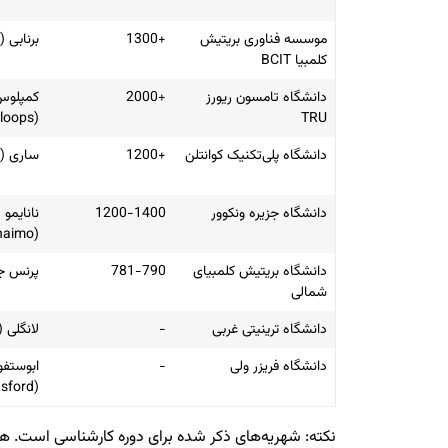
موسسه فناوری بریتیش
+1300
برنابی (Burnaby)
کلمبیا BCIT
دانشگاه تامسون ریورز
+2000
کمپلوس
(Kamloops)
TRU
دانشگاه پلی‌تکنیک کوانتلن
+1200
ساری (Surrey)
دانشگاه جزیره ونکوور
1200-1400
نانایمو
(Nanaimo)
دانشگاه بریتیش کلمبیای
781-790
پرنس ج
شمالی
دانشگاه ترینیتی غربی
-
لانگلی (Langley)
دانشگاه فریزر ولی
-
ابوستفو
(Abbotsford)