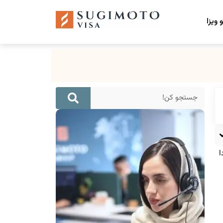
 ویزا
ا