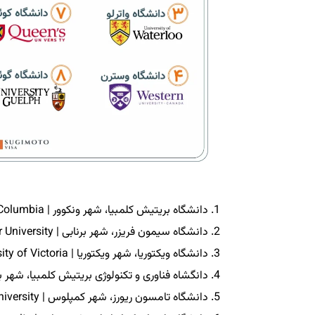
دانشگاه بریتیش کلمبیا، شهر ونکوور | University of British Columbia
دانشگاه سیمون فریزر، شهر برنابی | Simon Fraser University
دانشگاه ویکتوریا، شهر ویکتوریا | University of Victoria
دانگشاه فناوری و تکنولوژی بریتیش کلمبیا، شهر برنابی | mbia Institute of Technology
دانشگاه تامسون ریورز، شهر کمپلوس | Thompson Rivers University