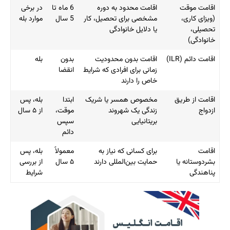
اقامت موقت
اقامت محدود به دوره
6 ماه تا
در برخی
(ویزای کاری،
مشخصی برای تحصیل، کار
5 سال
موارد بله
تحصیلی،
یا دلایل خانوادگی
خانوادگی)
اقامت دائم (ILR)
اقامت بدون محدودیت
بدون
بله
زمانی برای افرادی که شرایط
انقضا
خاص را دارند
اقامت از طریق
مخصوص همسر یا شریک
ابتدا
بله، پس
ازدواج
زندگی یک شهروند
موقت،
از ۵ سال
بریتانیایی
سپس
دائم
اقامت
برای کسانی که نیاز به
معمولاً
بله، پس
بشردوستانه یا
حمایت بین‌المللی دارند
۵ سال
از بررسی
پناهندگی
شرایط