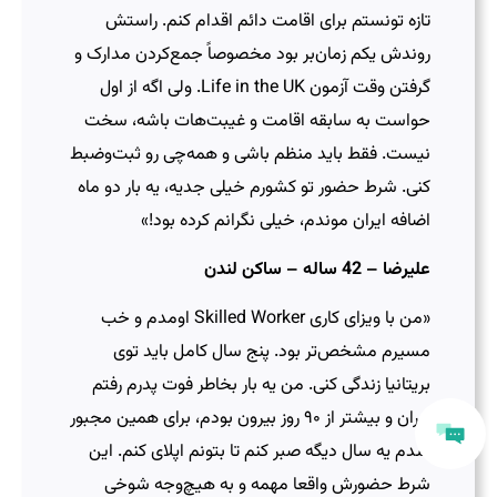
تازه تونستم برای اقامت دائم اقدام کنم. راستش
روندش یکم زمان‌بر بود مخصوصاً جمع‌کردن مدارک و
گرفتن وقت آزمون Life in the UK. ولی اگه از اول
حواست به سابقه اقامت و غیبت‌هات باشه، سخت
نیست. فقط باید منظم باشی و همه‌چی رو ثبت‌و‌ضبط
کنی. شرط حضور تو کشورم خیلی جدیه، یه بار دو ماه
اضافه ایران موندم، خیلی نگرانم کرده بود!»
علیرضا – 42 ساله – ساکن لندن
«من با ویزای کاری Skilled Worker اومدم و خب
مسیرم مشخص‌تر بود. پنج سال کامل باید توی
بریتانیا زندگی کنی. من یه بار بخاطر فوت پدرم رفتم
ایران و بیشتر از ۹۰ روز بیرون بودم، برای همین مجبور
شدم یه سال دیگه صبر کنم تا بتونم اپلای کنم. این
شرط حضورش واقعا مهمه و به هیچ‌وجه شوخی