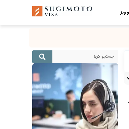
 ویزا
ی