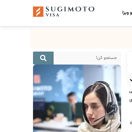
 ویزا
ی
ی