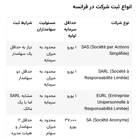
انواع ثبت شرکت در فرانسه
نوع شرکت
حداقل
مسئولیت
شرایط ثبت
سرمایه
سهامداران
اولیه
SAS (Société par Actions
۱ یورو
محدود به
نیاز به حداقل
Simplifiée)
میزان
یک سهامدار
سرمایه
SARL (Société à
۱ یورو
محدود به
حداقل دو
Responsabilité Limitée)
میزان
سهامدار
سرمایه
EURL (Entreprise
۱ یورو
محدود به
مشابه SARL
Unipersonnelle à
سرمایه
اما با یک
Responsabilité Limitée)
مالک
SA (Société Anonyme)
۳۷,۰۰۰
محدود به
حداقل ۲
یورو
میزان
سهامدار و
سهام
هیئت مدیره