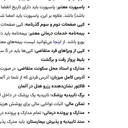
پاسپورت معتبر
باشد) باشد. علاوه بر این، پاسپورت باید امضا شد
کپی صفحات دوم و سوم گذرنامه
: کپی صفحات بایددر
بیمه‌نامه خدمات درمانی معتبر
یورو باشد. از
اینجا
می‌توانید لیست بیمه‌های معتبر
کپی از ویزاهای فرد متقاضی
: کپی‌ها باید در 5 سال قبل از درخواست باشند و این ویزاها مهر داشته باشند.
بلیط پرواز رفت و برگشت
مدارک و اسناد محل سکونت متقاضی
: در صورت
آدرس کامل میزبان:
آدرس فردی که از شما در آلما
فاکتور نشان‌دهنده رزرو هتل در آلمان
برگ تاییدیه پزشک:
تاییدیه یک پزشک در داخل ای
تمکن مالی
: اثبات توانایی مالی برای پوشش هزین
مدارک و پرونده درمانی:
تمام مدارک و پرونده در
سند تاییدیه و پذیرش بیمارستان
: باید مدرک پذی