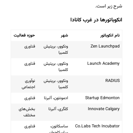
شرح زیر است.
انکوباتورها در غرب کانادا
نام انکوباتور
شهر
حوزه فعالیت
Zen Launchpad
ونکوور، بریتیش
فناوری
کلمبیا
Launch Academy
ونکوور، بریتیش
فناوری
کلمبیا
RADIUS
ونکوور، بریتیش
نوآوری
کلمبیا
اجتماعی
Startup Edmonton
ادمونتون، آلبرتا
فناوری
Innovate Calgary
کلگری، آلبرتا
بخش‌های
مختلف
Co.Labs Tech Incubator
ساسکاتون،
فناوری
ساسکاچوان