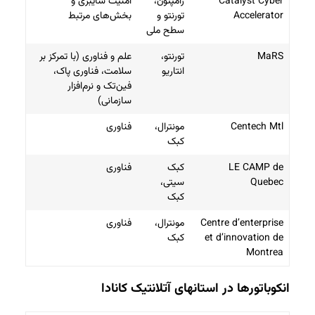
Catalyst Cyber
رامپتون،
امنیت سایبری و
Accelerator
تورنتو و
بخش‌های مرتبط
سطح ملی
MaRS
تورنتو،
علم و فناوری (با تمرکز بر
انتاریو
سلامت، فناوری پاک،
فین‌تک و نرم‌افزار
سازمانی)
Centech Mtl
مونترال،
فناوری
کبک
LE CAMP de
کبک
فناوری
Quebec
سیتی،
کبک
Centre d’enterprise
مونترال،
فناوری
et d’innovation de
کبک
Montrea
انکوباتورها در استانهای آتلانتیک کانادا