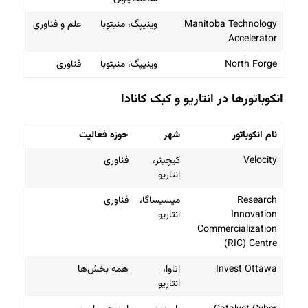
Manitoba Technology
وینیپگ، منیتوبا
علم و فناوری
Accelerator
North Forge
وینیپگ، منیتوبا
فناوری
انکوباتورها در انتاریو و کبک کانادا
نام انکوباتور
شهر
حوزه فعالیت
Velocity
کیچینر،
فناوری
انتاریو
Research
میسیساگا،
فناوری
Innovation
انتاریو
Commercialization
(RIC) Centre
Invest Ottawa
اتاوا،
همه بخش‌ها
انتاریو