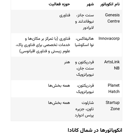
نام انکوباتور
شهر
حوزه فعالیت
Genesis
سنت جانز،
فناوری
Centre
نیوفاندلند و
لابرادور
Innovacorp
هالیفاکس،
فناوری (با تمرکز بر مکان‌ها و
نوا اسکوشیا
خدمات تخصصی برای فناوری پاک،
علوم زیستی و فناوری اقیانوسی)
ArtsLink
فردریکتون و
هنر
NB
سنت جان،
نیوبرانزویک
Planet
فردریکتون،
همه بخش‌ها
Hatch
نیوبرانزویک
Startup
شارلوت
همه بخش‌ها
Zone
تاون، جزیره
پرنس ادوارد
انکوباتورها در شمال کانادا