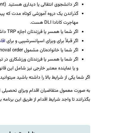
اگر دانشجوی انتقالی یا دیداری هستید (Exchange or Visiting Student)
گذراندن یک دروه آموزشی کوتاه مدت که پیش‌ن
مهاجرت کانادا DLI هست.
اگر شما یا همسر یا فرزندتان اجازه TRP داشته باشند.
اگر قبلاً برای ویزای اسپانسرشیپی و برای
اقا
اگر شما یا خانواده‌تان مشمول unenforceable removal order باشند.
اگر شما یا همسر یا فرزندتان ورزشکاری در تی
و یا نماینده معتبر خارجی نیز شامل این قان
اگر شما یکی از شرایط بالا را داشته باشید میتوانی
به صورت معمول متقاضیان اقدام ویزای تحصیلی اینس
بگذرانند تا واجد شرایط اقدام از طریق این برنامه ب