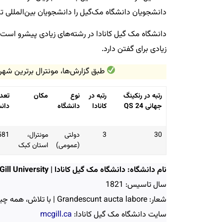
دانشجویان دانشگاه مک‌گیل را دانشجویان بین‌المللی تشکیل می‌دهن
دانشگاه مک گیل کانادا در رشته‌های زیادی پیشرو است 
زیادی برای گفتن دارد.
طبق گزارش‌ها، مونترال برترین شه
رتبه در رنکینگ
رتبه در
نوع
مکان
تعدا
جهانی QS 24
کانادا
دانشگاه
دان
30
3
دولتی
مونترال،
581
(عمومی)
استان کبک
نام دانشگاه: دانشگاه مک گیل کانادا | McGill University
سال تاسیس: 1821
شعار: Grandescunt aucta labore | با تلاش، همه چیز بهتر می‌شود
سایت دانشگاه مک گیل کانادا:
mcgill.ca