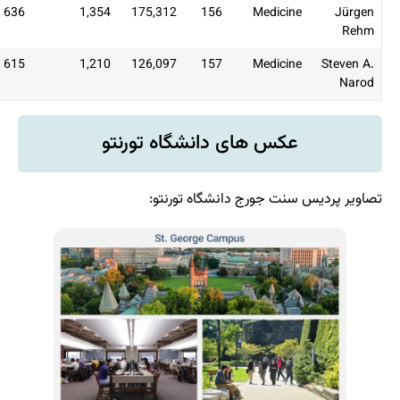
20
636
1,354
175,312
156
M
18
615
1,210
126,097
157
M
های دانشگاه تورنتو
رج دانشگاه تورنتو: