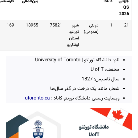
بین‌المللی
کارشناسی
کارشناسی
دکترا
ارشد
ی
شهر
75821
18955
169
138
88
می)
تورنتو،
استان
اونتاریو
University 
 درخت در گذر سال‌ها
نشگاه تورنتو کانادا:
utoronto.ca