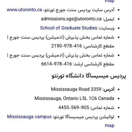
یس سنت جورج تورنتو:
www.utoronto.ca
admissions.sgs@utor
School of Graduate St
خش پذیرش (ادمیشن) پردیس سنت جورج |
2190
خش پذیرش (ادمیشن) پردیس سنت جورج |
41-978-6614
انشگاه تورنتو
Mississauga, Ontario L5
میسیساگا تورنتو:
Mississauga campus