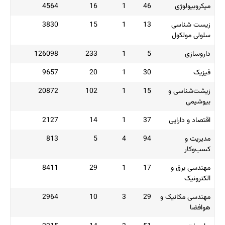
4564
16
1
4
3830
15
1
1
126098
233
1
9657
20
1
3
20872
102
1
1
2127
14
1
3
813
5
4
9
8411
29
1
1
2964
10
3
2