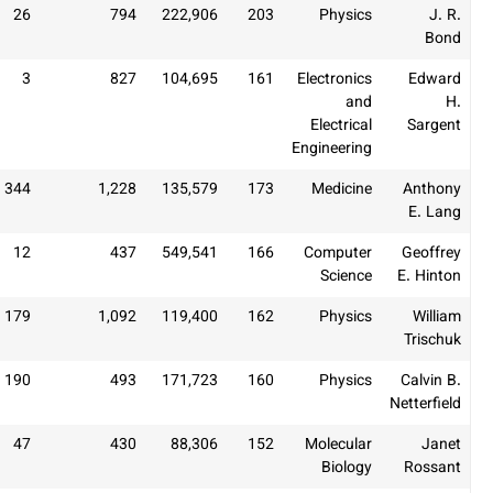
2
26
794
222,906
203
1
3
827
104,695
161
Elec
El
Engi
9
344
1,228
135,579
173
M
2
12
437
549,541
166
Co
3
179
1,092
119,400
162
4
190
493
171,723
160
3
47
430
88,306
152
Mo