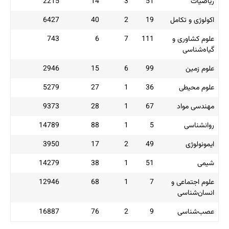
2215
14
3
5
6427
40
2
1
743
6
7
11
2946
15
6
9
5279
27
1
3
9373
28
1
6
14789
88
1
3950
17
2
4
14279
38
1
5
12946
68
1
16887
76
2