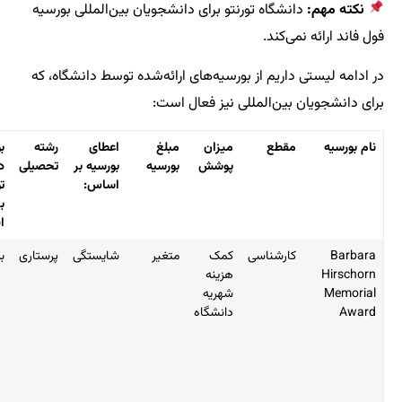
تورنتو برای دانشجویان بین‌المللی بورسیه
از بورسیه‌های ارائه‌شده توسط دانشگاه، که
لمللی نیز فعال است:
میزان
مبلغ
اعطای
رشته
بورسیه
توضیحات
پوشش
بورسیه
بورسیه بر
تحصیلی
دانشگاه
اساس:
تورنتو
برای
ایرانیان
سی
کمک
متغیر
شایستگی
پرستاری
بله
در صورتی
هزینه
که
شهریه
میانگین
دانشگاه
نمرات
دانشجو
بالاتر از B+
باشد، یک
بار قابل