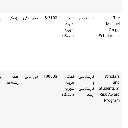
تمدید
است.
سی
کمک
2100 $
شایستگی
پزشکی
بله
مختص
هزینه
دانشجویان
شهریه
سال اول
دانشگاه
پرشکی
فعال در
زمینه
تحقیق
درباره
HIV/AIDS
سی
کمک
10000$
نیاز مالی
همه
بله
- سابقه
هزینه
رشته‌ها
پناهجو
سی
شهریه
بودن در 5
دانشگاه
سال
گذشته
- بازماندن
از تحصیل
به دلیل
شرایط