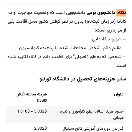
دانشجویی است که وضعیت مهاجرت او به
ام) بدون در نظر گرفتن کشور محل اقامت یکی
حافظت شده، یا پناهنده کنوانسیون.
ولی” برای اقامت دائم در کانادا تایید شده
یل در دانشگاه تورنتو
هزینه سالانه (دلار
کانادا)
 کارآموزی و تجربه
3,032$ - 1,010$
شی کالج سنتیال
2,302$