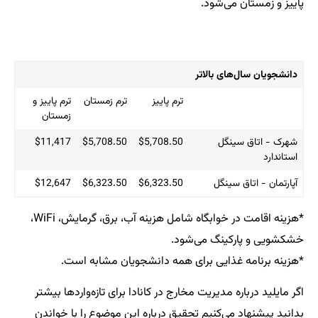
.
اتر
ترم پاییز
ترم زمستان
ترم پاییز و
زمستان
$11,417
$5,708.50
$5,708.50
$12,647
$6,323.50
$6,323.50
*هزینه اقامت در خوابگاه شامل هزینه آب، برق، گرمایش، WiFi،
می‌شود.
 برای همه دانشجویان مشابه است.
یت مخارج در کانادا برای تازه‌واردها بیشتر
م تحقیق درباره این موضوع را با خواندن