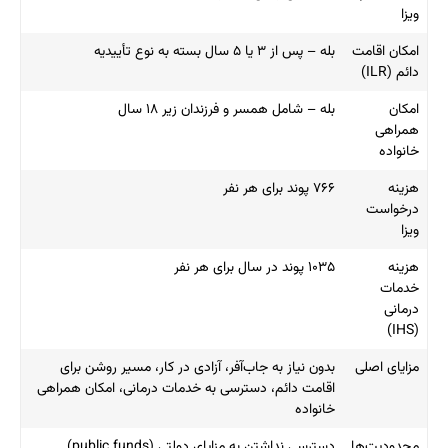
ویزا
امکان اقامت
بله – پس از ۳ یا ۵ سال بسته به نوع تأییدیه
دائم (ILR)
امکان
بله – شامل همسر و فرزندان زیر ۱۸ سال
همراهی
خانواده
هزینه
۷۶۶ پوند برای هر نفر
درخواست
ویزا
هزینه
۱۰۳۵ پوند در سال برای هر نفر
خدمات
درمانی
(IHS)
مزایای اصلی
بدون نیاز به جاب‌آفر، آزادی در کار، مسیر روشن برای
اقامت دائم، دسترسی به خدمات درمانی، امکان همراهی
خانواده
محدودیت‌ها
دسترسی نداشتن به مزایای دولتی (public funds)