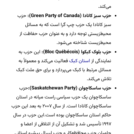
می‌کند.
حزب سبز کانادا (Green Party of Canada):
حزب
سبز کانادا یک حزب چپ گرا است که به مسائل
محیط‌زیستی توجه دارد و به عنوان حزب حفاظت از
محیط‌زیست شناخته می‌شود.
حزب بلوک کبکوا (Bloc Québécois):
این حزب به
نمایندگی از
استان کبک
فعالیت می‌کند و معمولاً به
مسائل مرتبط با کبک می‌پردازد و برای حق ملت کبک
تلاش می‌کند.
حزب ساسکاچوان (Saskatchewan Party):
حزب
ساسکاچوان یک حزب سیاسی راست میانه در استان
ساسکاچوان کانادا است. از سال ۲۰۰۷ به بعد این حزب
حاکم استان ساسکاچوان بوده است.این حزب در سال
۱۹۹۷ تأسیس شد و تشکیل آن از ائتلافی از اعضا و
حامیان حزب محافظه‌کار و حزب لیبرال پیشرو استانی