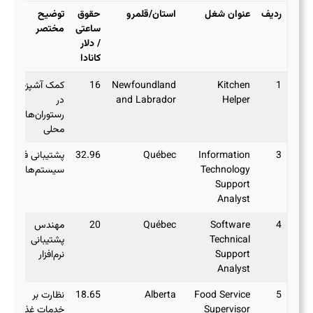
ردیف
عنوان شغل
استان/قلمرو
حقوق
توضیح
ساعتی
مختصر
/ دلار
کانادا
ردیف
عنوان شغل
استان/قلمرو
حقوق
توضیح
1
Kitchen
Newfoundland
16
کمک آشپزخانه
ساعتی
مختصر
Helper
and Labrador
در
/ دلار
رستوران‌های
کانادا
محلی
3
Information
Québec
32.96
پشتیبانی فنی
Technology
سیستم‌ها
Support
Analyst
4
Software
Québec
20
مهندس
Technical
پشتیبانی
Support
نرم‌افزار
Analyst
5
Food Service
Alberta
18.65
نظارت بر
Supervisor
خدمات غذایی