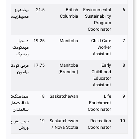
6
Environmental
British
21.5
برنامه‌ریز
Sustainability
Columbia
محیط‌زیست
Program
Coordinator
7
Child Care
Manitoba
19.25
دستیار
Worker
مهدکودک در
Assistant
وینیپگ
8
Early
Manitoba
17.75
مربی کودک در
Childhood
(Brandon)
براندون
Educator
Assistant
9
Life
Saskatchewan
18
هماهنگ‌کننده
Enrichment
فعالیت‌های
Coordinator
سالمندان
10
Recreation
Saskatchewan
19
مربی تفریح و
Coordinator
/ Nova Scotia
ورزش